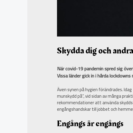
Skydda dig och andr
När covid-19 pandemin spred sig över
Vissa länder gick in i hårda lockdown
Även synen på hygien förändrades. Idag 
munskydd på”, vid sidan av många prakti
rekommendationer att använda skyddsutru
engångshandskar till jobbet och hemmet.
Engångs är engångs