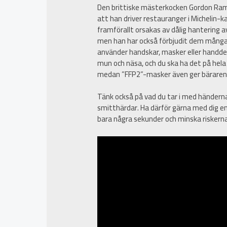
Den brittiske mästerkocken Gordon Ra
att han driver restauranger i Michelin-
framförallt orsakas av dålig hantering 
men han har också förbjudit dem många 
använder handskar, masker eller handdes
mun och näsa, och du ska ha det på hela
medan ”FFP2”-masker även ger bäraren
Tänk också på vad du tar i med händern
smitthärdar. Ha därför gärna med dig en
bara några sekunder och minska riskerna f