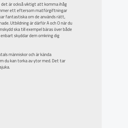
et är också viktigt att komma ihåg
 nummer ett eftersom matförgiftningar
ar fantastiska om de används rätt,
de. Utbildning är därför A och O när du
nskydd ska till exempel bäras över både
d” enbart skyddar dem omkring dig
atals människor och är kända
om du kan torka av ytor med. Det tar
sjuka.