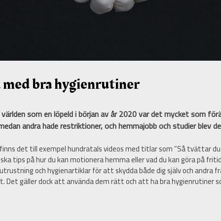
a med bra hygienrutiner
 världen som en löpeld i början av år 2020 var det mycket som för
s medan andra hade restriktioner, och hemmajobb och studier blev d
finns det till exempel hundratals videos med titlar som ”Så tvättar 
ska tips på hur du kan motionera hemma eller vad du kan göra på fritid
stning och hygienartiklar för att skydda både dig själv och andra frå
 Det gäller dock att använda dem rätt och att ha bra hygienrutiner s