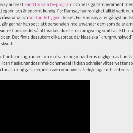
msay är mest
känd för sina tv-program
och hetsiga temperament men d
kategorin och är enormt kunnig. För Ramsay har renlighet alltid varit
av råvarorna och
bristande hygien
i köket. För Ramsay är engångshandsk
gånger när han sett att personalen inte använder dem som de är ämna
infektionsmedel så att varken du eller din omgivning smittas. Ett mu
 tiden. Det finns dessutom olika sorter, där klassiska ”kirurgmunskyd
 skydd.
a. Dörrhandtag, räcken och matvarukorgar hanteras dagligen av hundr
 liten flaska handdesinfektionsmedel i fickan och/eller våtservetter s
ör alla möjliga saker, inklusive coronavirus, förkylningar och vinterkräk