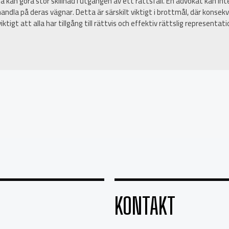
 kan göra stor skillnad i utgången av ett rättsfall. En advokat kan int
andla på deras vägnar. Detta är särskilt viktigt i brottmål, där konse
iktigt att alla har tillgång till rättvis och effektiv rättslig representa
KONTAKT