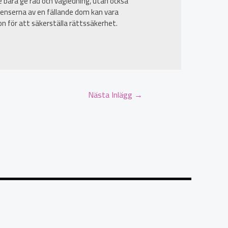
e bara ge råd och vägledning, utan också
kvenserna av en fällande dom kan vara
tion för att säkerställa rättssäkerhet.
Nästa Inlägg
→