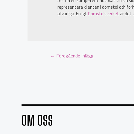
Att ha en kompetent advokat vid sin sida
representera klienten i domstol och förh
allvarliga. Enligt
Domstolsverket
är det v
←
Föregående Inlägg
OM OSS