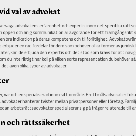
vid val av advokat
 överväga advokatens erfarenhet och expertis inom det specifika rättso
 öppen och ärlig kommunikation är avgörande för ett framgångsrikt 
e en bra indikation på deras kompetens och tillförlitlighet. Advokatby
de erbjuder en rad fördelar för dem som behöver olika former av juridis
ter, kan de erbjuda den expertis och det stöd som krävs för att navi
 om du inte riktigt har koll på vilken sorts representation du behöver s
ns det även olika typer av advokater.
ter
r, var och en specialiserad inom sitt område. Brottmålsadvokater fokus
ga advokater hanterar tvister mellan privatpersoner eller företag. Fam
an arbetsrättsadvokater specialiserar sig på frågor relaterade till an
on och rättssäkerhet