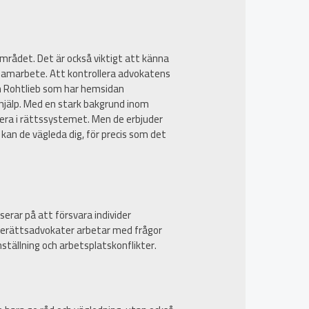
mrådet. Det är också viktigt att känna
samarbete. Att kontrollera advokatens
rån Rohtlieb som har hemsidan
k hjälp. Med en stark bakgrund inom
gera i rättssystemet. Men de erbjuder
å kan de vägleda dig, för precis som det
erar på att försvara individer
iljerättsadvokater arbetar med frågor
ställning och arbetsplatskonflikter.