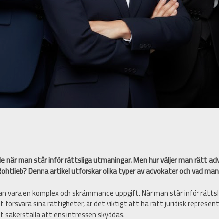
e när man står inför rättsliga utmaningar. Men hur väljer man rätt adv
ohtlieb? Denna artikel utforskar olika typer av advokater och vad man 
 kan vara en komplex och skrämmande uppgift. När man står inför rätts
tt försvara sina rättigheter, är det viktigt att ha rätt juridisk represe
t säkerställa att ens intressen skyddas.