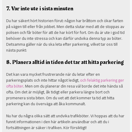
7. Var inte ute i sista minuten
Du har säkert hört historien förut: någon har bråttom och ökar farten
på vägen till eller från jobbet. Men detta slutar med att de stoppas av
polisen och får böter för att de har kört för fort. Om du är ute i god tid
behöver du inte stressa och kan därför undvika denna typ av böter.
Detsamma gäller när du ska leta efter parkering, vilket tar oss till
nästa punkt:
8. Planera alltid in tiden det tar att hitta parkering
Det kan vara mycket frustrerande när du letar efter en
parkeringsplats och inte hittar något ledigt,
och felaktig parkering ger
ofta böter
. Men om du planerar din resa väl borde det inte hända så
ofta. Om det är möjligt, åk tidigt eller parkera längre bort och
promenera sista biten. Om du vet att det kommer ta tid att hitta
parkering kan du överväga att åka kommunalt.
Nu har du några olika sätt att undvika trafikböter. Vi hoppas att du har
funnit informationen i den här artikeln användbar och att du i
fortsättningen är säker i trafiken. Kör försiktigt!