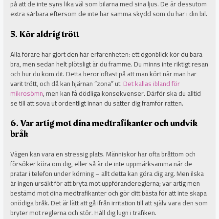
på att de inte syns lika väl som bilarna med sina ljus. De är dessutom
extra sårbara eftersom de inte har samma skydd som du har i din bil.
5. Kör aldrig trött
Alla förare har gjort den här erfarenheten: ett ögonblick kör du bara
bra, men sedan helt plötsligt är du framme. Du minns inte riktigt resan
och hur du kom dit. Detta beror oftast på att man kört när man har
varit trött, och då kan hjärnan ”zona” ut.
Det kallas ibland för
mikrosömn
, men kan få dödliga konsekvenser. Därför ska du alltid
se till att sova ut ordentligt innan du sätter dig framför ratten.
6. Var artig mot dina medtrafikanter och undvik
bråk
Vägen kan vara en stressig plats. Människor har ofta bråttom och
försöker köra om dig, eller så är de inte uppmärksamma när de
pratar i telefon under körning – allt detta kan göra dig arg. Men ilska
är ingen ursäkt för att bryta mot uppförandereglerna; var artig men
bestämd mot dina medtrafikanter och gör ditt bästa för att inte skapa
onödiga bråk. Det är lätt att gå ifrån irritation till att själv vara den som
bryter mot reglerna och stör. Håll dig lugn i trafiken.