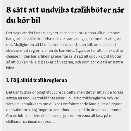
8 sätt att undvika trafikböter när
du kör bil
Det sägs att det finns två typer av människor i denna värld: de som
har gjort en trafikförseelse och de som antagligen kommer att göra
det. Möjligheten att få en böter finns alltid, speciellt om du ibland
skarvar med reglerna, men du kan vidta åtgärder för att minska dina
chanser. I den här artikeln presenteras 8 sätt att undvika trafikböter
så att du kan hålla dig säker på vägarna, och som gör dig till en bättre
bilist.
1. Följ alltid trafikreglerna
Det kan tyckas onödigt att upprepa detta, men det är ett av de första
sätten att undvika trafikförseelser. Följ alltid trafikreglerna och var
särskilt uppmärksam om du kör i ett främmande land eller en region
där saker och ting fungerar annorlunda än vad du är van vid hemma.
Om du inte kan dem utantill ännu, gör det en vana att läsa på om
skillnaderna innan du reser.