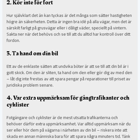
2. Kör inte för fort
Hur självklart det än kan tyckas är det många som sätter hastigheten
högre än säkerheten. Detta är ingen bra idé på alla vägar, men det är
särskilt farligt på grusvägar eller i dåligt väder, speciellt på vintern.
Sakta ner när det behövs och se till att du alltid har kontroll över ditt
fordon.
3. Ta hand om din bil
Ett av de enklaste sätten att undvika böter är att se till att din bil är i
gott skick. Om den är sliten, ta hand om den eller gör dig av med den
– låt dig inte frestas av att spara pengar på reparationer till priset av
juridiska problem senare.
4. Var extra uppmärksam för gångtrafikanter och
cyklister
Fotgängare och cyklister är de mest utsatta trafikanterna och
behöver därför extra uppmärksamhet. Var alltid uppmärksam när du
ser eller hör dem på vägarna i närheten av din bil – riskera inte att
skada en annan människa bara för att spara några minuters tid. Tänk